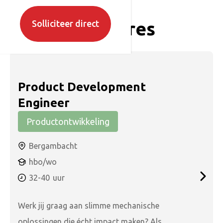
Vacatures
Solliciteer direct
Product Development
Engineer
Productontwikkeling
Bergambacht
hbo/wo
32-40
uur
Werk jij graag aan slimme mechanische
oplossingen die écht impact maken? Als